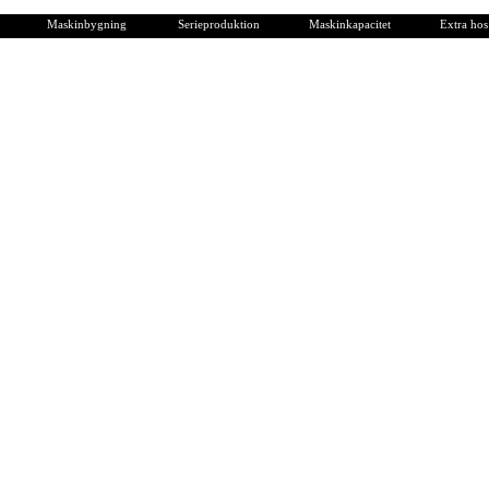
Maskinbygning
Serieproduktion
Maskinkapacitet
Extra ho